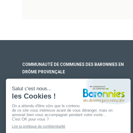
COMMUNAUTÉ DE COMMUNES DES BARONNIES EN
DRÔME PROVENÇALE
SIÈGE SOCIAL
170 rue Ferdinand Fert
Les Laurons – CS 30005
26110 Nyons
ANTENNE DE BUIS-LES-BARONNIES