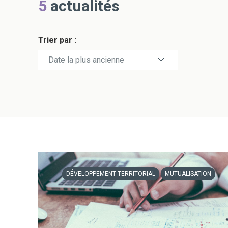
5
actualités
Trier par :
Date la plus récente
Date la plus ancienne
DÉVELOPPEMENT TERRITORIAL
MUTUALISATION