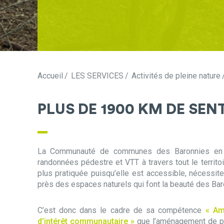
Accueil
LES SERVICES
Activités de pleine nature
PLUS DE 1900 KM DE SE
La Communauté de communes des Baronnies en 
randonnées pédestre et VTT à travers tout le territoi
plus pratiquée puisqu’elle est accessible, nécessi
près des espaces naturels qui font la beauté des Bar
C’est donc dans le cadre de sa compétence
« Am
d’intérêt communautaire »
que l’aménagement de ple