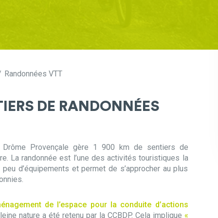
Randonnées VTT
NTIERS DE RANDONNÉES
Drôme Provençale gère 1 900 km de sentiers de
re. La randonnée est l’une des activités touristiques la
te peu d’équipements et permet de s’approcher au plus
onnies.
énagement de l’espace pour la conduite d’actions
ine nature a été retenu par la CCBDP. Cela implique
«