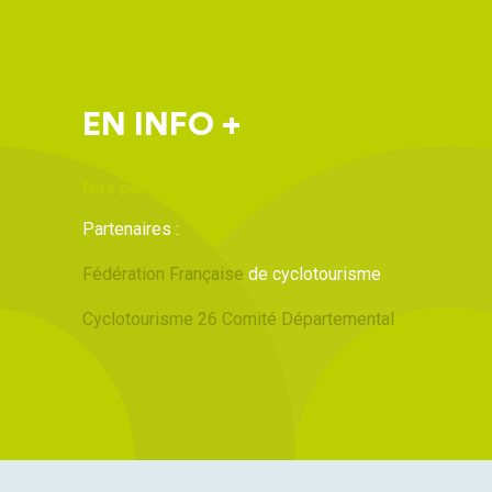
EN INFO +
Nos partenaires
Partenaires :
Fédération Française
de
cyclotourisme
Cyclotourisme 26 Comité Départemental