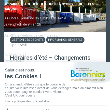
HORAIRES D’ACCUEIL DU PUBLIC À NYONS ET BUIS-LES-
BARONNIES
Du lundi au jeudi, de 9h à 12h et de 14h à 17h
Le vendredi, de 9h à 12h
Sur RDV, en dehors de ces horaires.
GESTION DES DÉCHETS
INFORMATION GÉNÉRALE
Il y a 1 mois
RESTONS EN CONTACT
04 75 26 34 37
Horaires d’été – Changements
Écrivez-nous
pour les déchèteries
intercommunales
LA CCBDP
Plan du site
Mentions légales
Confidentialité