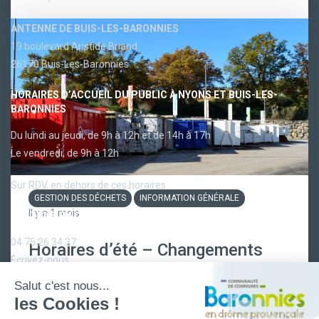
ANTENNE DE BUIS-LES-BARONNIES
19 boulevard Aristide Briand
26170 Buis-Les-Baronnies
HORAIRES D’ACCUEIL DU PUBLIC À NYONS ET BUIS-LES-
BARONNIES
Du lundi au jeudi, de 9h à 12h et de 14h à 17h
Le vendredi, de 9h à 12h
Sur RDV, en dehors de ces horaires.
GESTION DES DÉCHETS
INFORMATION GÉNÉRALE
Il y a 1 mois
RESTONS EN CONTACT
04 75 26 34 37
Horaires d’été – Changements
Écrivez-nous
pour les déchèteries
intercommunales