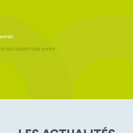
ental :
/jesuis/parent-futur-parent