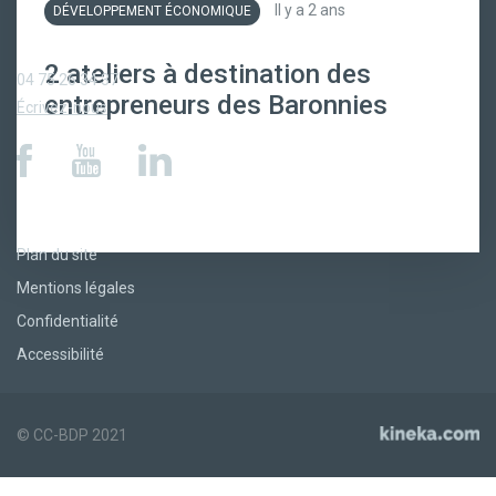
Il y a 2 ans
DÉVELOPPEMENT ÉCONOMIQUE
RESTONS EN CONTACT
2 ateliers à destination des
04 75 26 34 37
entrepreneurs des Baronnies
Écrivez-nous
LA CCBDP
Plan du site
Mentions légales
Confidentialité
Accessibilité
© CC-BDP 2021