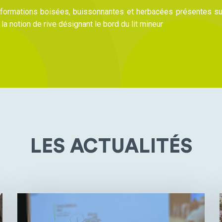
formations boisées, buissonnantes et herbacées présentes su
, la notion de rive désignant le bord du lit mineur
LES ACTUALITÉS