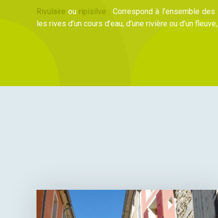
Rivulaire
ou
ripisilve :
Correspond à l’ensemble des 
les rives d’un cours d’eau, d’une rivière ou d’un fleuve