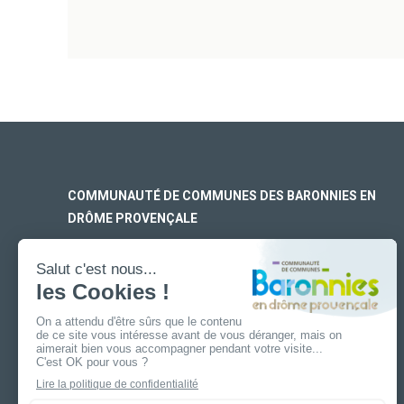
COMMUNAUTÉ DE COMMUNES DES BARONNIES EN
DRÔME PROVENÇALE
SIÈGE SOCIAL
170 rue Ferdinand Fert
Les Laurons – CS 30005
26110 Nyons
ANTENNE DE BUIS-LES-BARONNIES