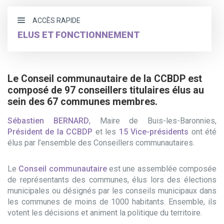
ACCÈS RAPIDE
ELUS ET FONCTIONNEMENT
Les élus
Le Conseil communautaire de la CCBDP est
Les compétences
composé de 97 conseillers titulaires élus au
Les services
sein des 67 communes membres.
Le statut de l’élu local
Sébastien BERNARD
, Maire de Buis-les-Baronnies,
Président de la CCBDP
et les
15 Vice-présidents
ont été
élus par l’ensemble des Conseillers communautaires.
Le
Conseil communautaire
est une assemblée composée
de représentants des communes, élus lors des élections
municipales ou désignés par les conseils municipaux dans
les communes de moins de 1000 habitants. Ensemble, ils
votent les décisions et animent la politique du territoire.