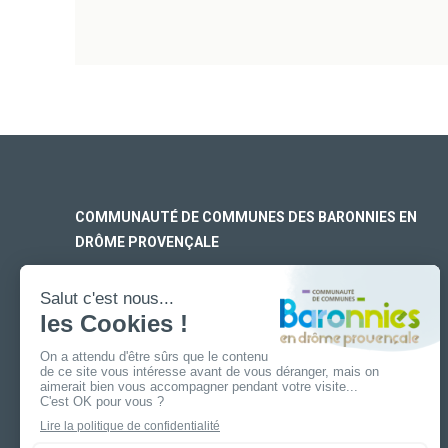
COMMUNAUTÉ DE COMMUNES DES BARONNIES EN
DRÔME PROVENÇALE
SIÈGE SOCIAL
170 rue Ferdinand Fert
Les Laurons – CS 30005
26110 Nyons
ANTENNE DE BUIS-LES-BARONNIES