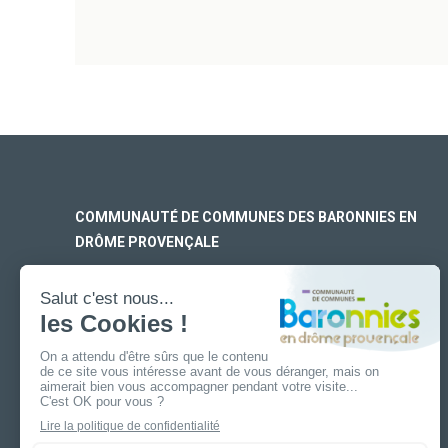
COMMUNAUTÉ DE COMMUNES DES BARONNIES EN
DRÔME PROVENÇALE
SIÈGE SOCIAL
170 rue Ferdinand Fert
Les Laurons – CS 30005
26110 Nyons
ANTENNE DE BUIS-LES-BARONNIES