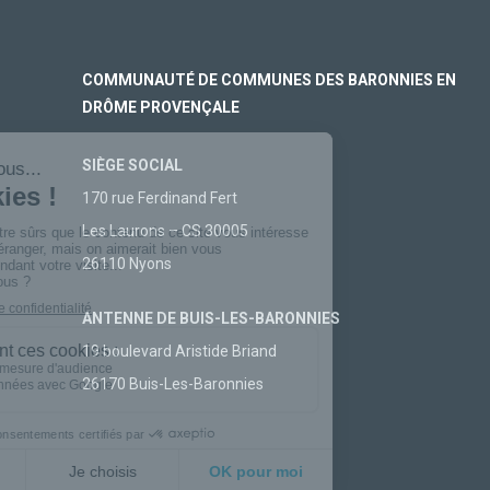
COMMUNAUTÉ DE COMMUNES DES BARONNIES EN
DRÔME PROVENÇALE
SIÈGE SOCIAL
170 rue Ferdinand Fert
Les Laurons – CS 30005
26110 Nyons
ANTENNE DE BUIS-LES-BARONNIES
19 boulevard Aristide Briand
26170 Buis-Les-Baronnies