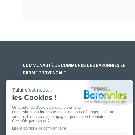
COMMUNAUTÉ DE COMMUNES DES BARONNIES EN
DRÔME PROVENÇALE
SIÈGE SOCIAL
170 rue Ferdinand Fert
Les Laurons – CS 30005
26110 Nyons
ANTENNE DE BUIS-LES-BARONNIES