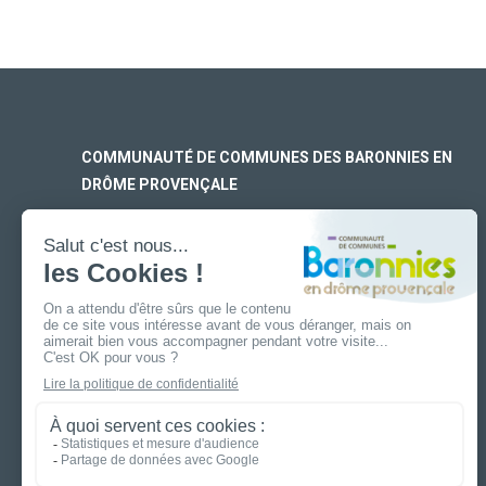
COMMUNAUTÉ DE COMMUNES DES BARONNIES EN
DRÔME PROVENÇALE
SIÈGE SOCIAL
170 rue Ferdinand Fert
Les Laurons – CS 30005
26110 Nyons
ANTENNE DE BUIS-LES-BARONNIES
19 boulevard Aristide Briand
26170 Buis-Les-Baronnies