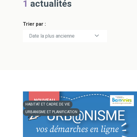
1
actualités
Trier par :
Date la plus récente
Date la plus ancienne
HABITAT ET CADRE DE VIE
URBANISME ET PLANIFICATION