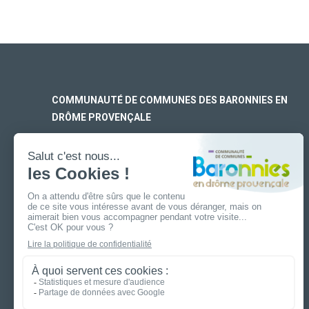
COMMUNAUTÉ DE COMMUNES DES BARONNIES EN
DRÔME PROVENÇALE
SIÈGE SOCIAL
170 rue Ferdinand Fert
Les Laurons – CS 30005
26110 Nyons
ANTENNE DE BUIS-LES-BARONNIES
19 boulevard Aristide Briand
26170 Buis-Les-Baronnies