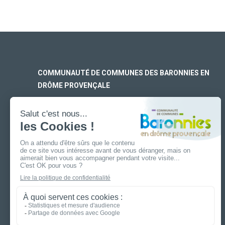
COMMUNAUTÉ DE COMMUNES DES BARONNIES EN
DRÔME PROVENÇALE
SIÈGE SOCIAL
170 rue Ferdinand Fert
Les Laurons – CS 30005
26110 Nyons
ANTENNE DE BUIS-LES-BARONNIES
19 boulevard Aristide Briand
26170 Buis-Les-Baronnies