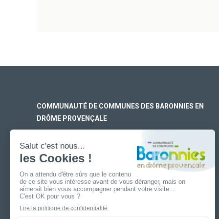
COMMUNAUTÉ DE COMMUNES DES BARONNIES EN
DRÔME PROVENÇALE
SIÈGE SOCIAL
170 rue Ferdinand Fert
Les Laurons – CS 30005
26110 Nyons
ANTENNE DE BUIS-LES-BARONNIES