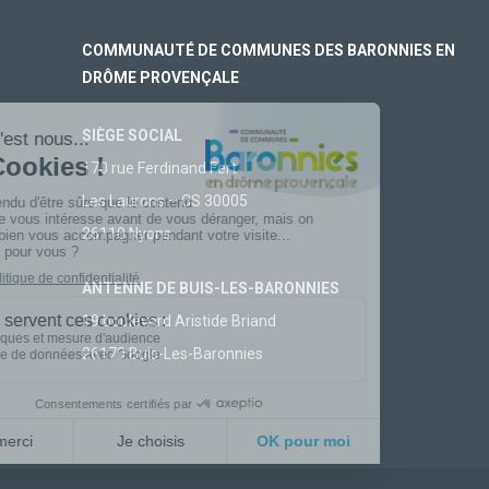
COMMUNAUTÉ DE COMMUNES DES BARONNIES EN
DRÔME PROVENÇALE
SIÈGE SOCIAL
170 rue Ferdinand Fert
Les Laurons – CS 30005
26110 Nyons
ANTENNE DE BUIS-LES-BARONNIES
19 boulevard Aristide Briand
26170 Buis-Les-Baronnies