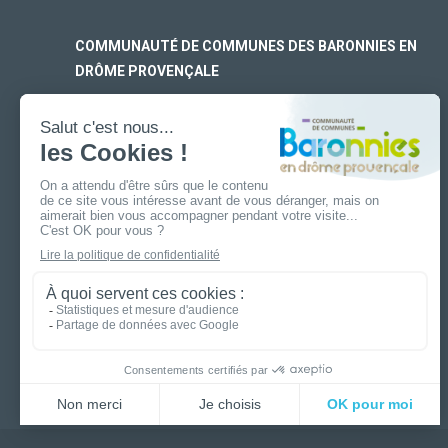
COMMUNAUTÉ DE COMMUNES DES BARONNIES EN
DRÔME PROVENÇALE
SIÈGE SOCIAL
170 rue Ferdinand Fert
Les Laurons – CS 30005
26110 Nyons
ANTENNE DE BUIS-LES-BARONNIES
19 boulevard Aristide Briand
26170 Buis-Les-Baronnies