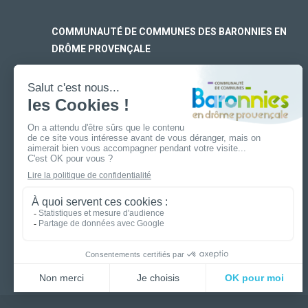
COMMUNAUTÉ DE COMMUNES DES BARONNIES EN
DRÔME PROVENÇALE
SIÈGE SOCIAL
170 rue Ferdinand Fert
Les Laurons – CS 30005
26110 Nyons
ANTENNE DE BUIS-LES-BARONNIES
19 boulevard Aristide Briand
26170 Buis-Les-Baronnies