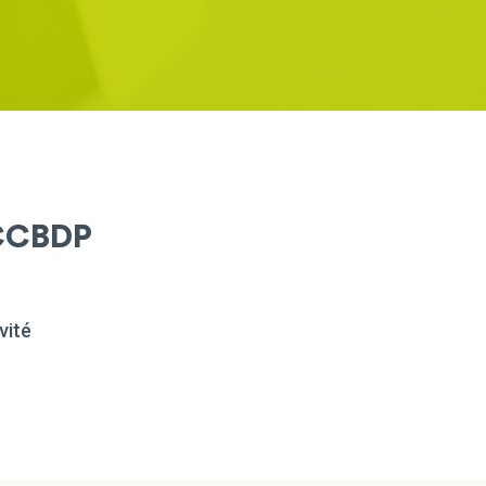
CCBDP
vité