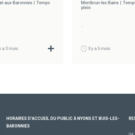
el-aux-Baronnies
Temps
Montbrun-les-Bains
Temp
plein
...
 y a 3 mois
Il y a 5 mois
HORAIRES D’ACCUEIL DU PUBLIC À NYONS ET BUIS-LES-
RE
BARONNIES
04 