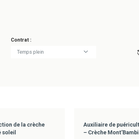
Contrat :
Tous
CDD
CDI
Contractuel
Temps partiel
Temps plein
Titulaire
ction de la crèche
Auxiliaire de puéricul
 soleil
– Crèche Mont’Bambi