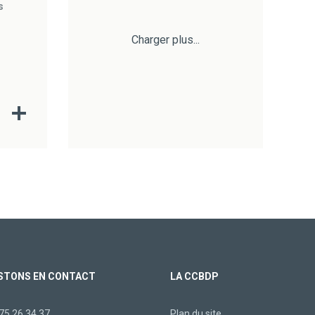
s
Charger plus...
STONS EN CONTACT
LA CCBDP
75 26 34 37
Plan du site