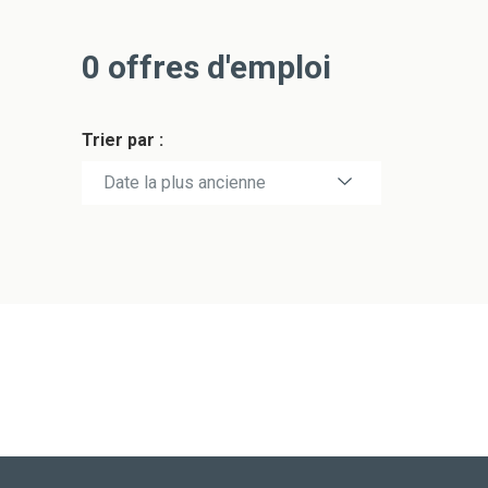
0
offres d'emploi
Trier par :
Date la plus récente
Date la plus ancienne