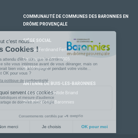
COMMUNAUTÉ DE COMMUNES DES BARONNIES EN
DRÔME PROVENÇALE
SIÈGE SOCIAL
170 rue Ferdinand Fert
Les Laurons – CS 30005
26110 Nyons
ANTENNE DE BUIS-LES-BARONNIES
19 boulevard Aristide Briand
26170 Buis-Les-Baronnies