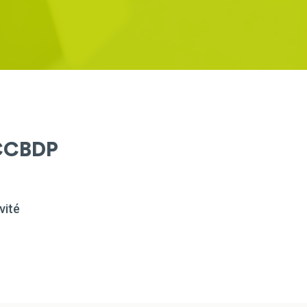
CCBDP
vité