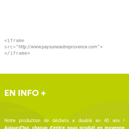
<iframe
src="
http://www.paysuneautreprovence.com
">
</iframe>
EN INFO +
« Réduisons vite nos déchets, ça déborde »
Notre production de déchets a doublé en 40 ans !
Aujourd’hui, chacun d’entre nous produit en moyenne