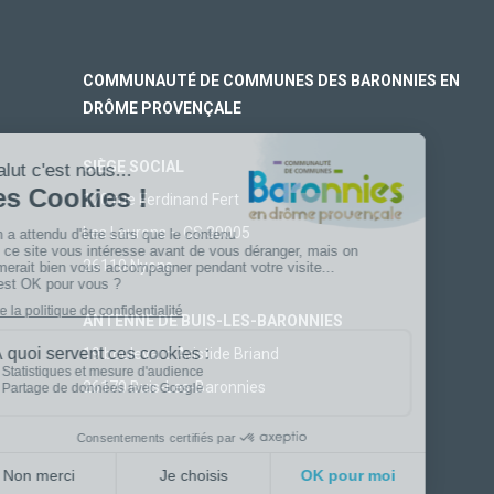
COMMUNAUTÉ DE COMMUNES DES BARONNIES EN
DRÔME PROVENÇALE
SIÈGE SOCIAL
170 rue Ferdinand Fert
Les Laurons – CS 30005
26110 Nyons
ANTENNE DE BUIS-LES-BARONNIES
19 boulevard Aristide Briand
26170 Buis-Les-Baronnies