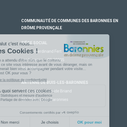
COMMUNAUTÉ DE COMMUNES DES BARONNIES EN
DRÔME PROVENÇALE
SIÈGE SOCIAL
170 rue Ferdinand Fert
Les Laurons – CS 30005
26110 Nyons
ANTENNE DE BUIS-LES-BARONNIES
19 boulevard Aristide Briand
26170 Buis-Les-Baronnies