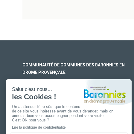
COMMUNAUTÉ DE COMMUNES DES BARONNIES EN
DRÔME PROVENÇALE
SIÈGE SOCIAL
170 rue Ferdinand Fert
Les Laurons – CS 30005
26110 Nyons
ANTENNE DE BUIS-LES-BARONNIES