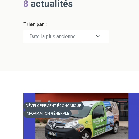
8
actualités
Trier par :
Date la plus récente
Date la plus ancienne
DÉVELOPPEMENT ÉCONOMIQUE
INFORMATION GÉNÉRALE