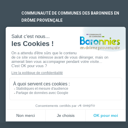
COMMUNAUTÉ DE COMMUNES DES BARONNIES EN
DRÔME PROVENÇALE
SIÈGE SOCIAL
170 rue Ferdinand Fert
Les Laurons – CS 30005
26110 Nyons
ANTENNE DE BUIS-LES-BARONNIES
19 boulevard Aristide Briand
26170 Buis-Les-Baronnies