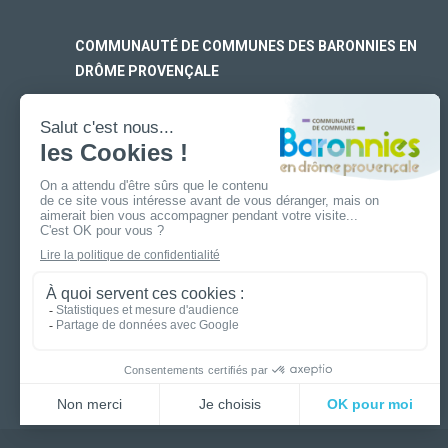
COMMUNAUTÉ DE COMMUNES DES BARONNIES EN
DRÔME PROVENÇALE
SIÈGE SOCIAL
170 rue Ferdinand Fert
Les Laurons – CS 30005
26110 Nyons
ANTENNE DE BUIS-LES-BARONNIES
19 boulevard Aristide Briand
26170 Buis-Les-Baronnies