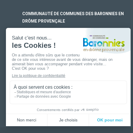
COMMUNAUTÉ DE COMMUNES DES BARONNIES EN
DRÔME PROVENÇALE
SIÈGE SOCIAL
170 rue Ferdinand Fert
Les Laurons – CS 30005
26110 Nyons
ANTENNE DE BUIS-LES-BARONNIES
19 boulevard Aristide Briand
26170 Buis-Les-Baronnies