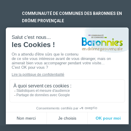
COMMUNAUTÉ DE COMMUNES DES BARONNIES EN
DRÔME PROVENÇALE
SIÈGE SOCIAL
170 rue Ferdinand Fert
Les Laurons – CS 30005
26110 Nyons
ANTENNE DE BUIS-LES-BARONNIES
19 boulevard Aristide Briand
26170 Buis-Les-Baronnies