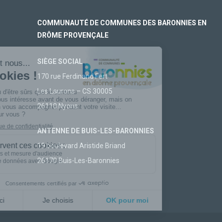
COMMUNAUTÉ DE COMMUNES DES BARONNIES EN
DRÔME PROVENÇALE
SIÈGE SOCIAL
170 rue Ferdinand Fert
Les Laurons – CS 30005
26110 Nyons
ANTENNE DE BUIS-LES-BARONNIES
19 boulevard Aristide Briand
26170 Buis-Les-Baronnies