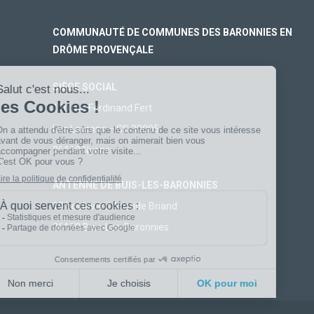
COMMUNAUTÉ DE COMMUNES DES BARONNIES EN
DRÔME PROVENÇALE
SIÈGE SOCIAL
170 rue Ferdinand Fert
Les Laurons – CS 30005
26110 Nyons
ANTENNE DE BUIS-LES-BARONNIES
19 boulevard Aristide Briand
26170 Buis-Les-Baronnies