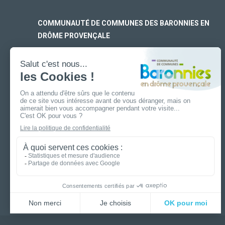
COMMUNAUTÉ DE COMMUNES DES BARONNIES EN
DRÔME PROVENÇALE
SIÈGE SOCIAL
170 rue Ferdinand Fert
Les Laurons – CS 30005
26110 Nyons
ANTENNE DE BUIS-LES-BARONNIES
19 boulevard Aristide Briand
26170 Buis-Les-Baronnies