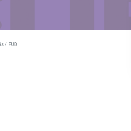
és
FUB