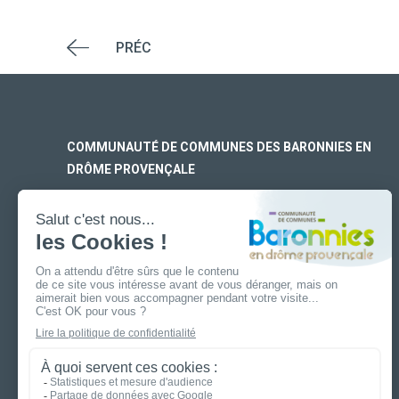
PRÉC
COMMUNAUTÉ DE COMMUNES DES BARONNIES EN
DRÔME PROVENÇALE
SIÈGE SOCIAL
170 rue Ferdinand Fert
Les Laurons – CS 30005
26110 Nyons
ANTENNE DE BUIS-LES-BARONNIES
19 boulevard Aristide Briand
26170 Buis-Les-Baronnies