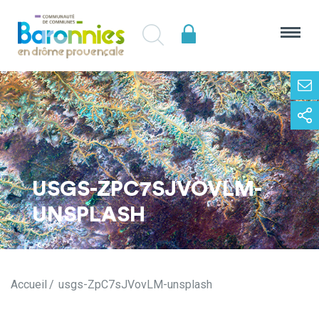
USGS-ZPC7SJVOVLM-
UNSPLASH
Accueil
usgs-ZpC7sJVovLM-unsplash