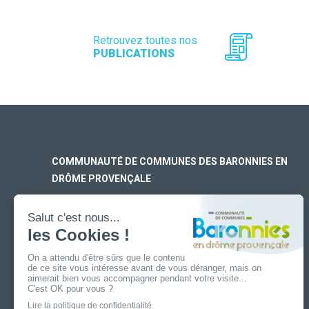
Retrouvez toutes nos
PUBLICATIONS
COMMUNAUTÉ DE COMMUNES DES BARONNIES EN
DRÔME PROVENÇALE
SIÈGE SOCIAL
170 rue Ferdinand Fert
Les Laurons – CS 30005
26110 Nyons