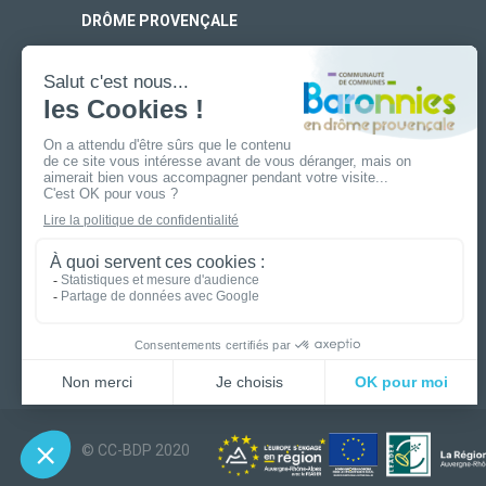
DRÔME PROVENÇALE
SIÈGE SOCIAL
170 rue Ferdinand Fert
Les Laurons – CS 30005
26110 Nyons
ANTENNE DE BUIS-LES-BARONNIES
19 boulevard Aristide Briand
26170 Buis-Les-Baronnies
© CC-BDP 2020