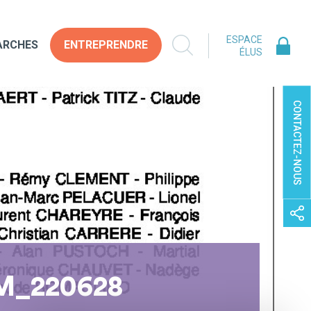
ESPACE
ARCHES
ENTREPRENDRE
ÉLUS
CONTACTEZ-NOUS
M_220628