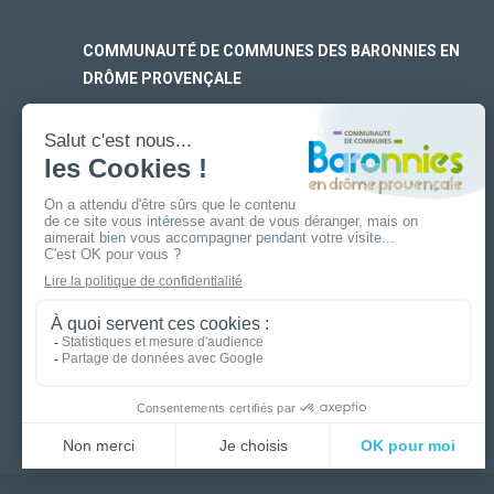
COMMUNAUTÉ DE COMMUNES DES BARONNIES EN
DRÔME PROVENÇALE
SIÈGE SOCIAL
170 rue Ferdinand Fert
Les Laurons – CS 30005
26110 Nyons
ANTENNE DE BUIS-LES-BARONNIES
19 boulevard Aristide Briand
26170 Buis-Les-Baronnies