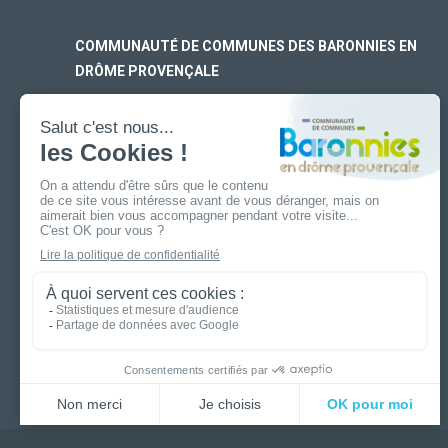
COMMUNAUTÉ DE COMMUNES DES BARONNIES EN
DRÔME PROVENÇALE
SIÈGE SOCIAL
170 rue Ferdinand Fert
Les Laurons – CS 30005
26110 Nyons
ANTENNE DE BUIS-LES-BARONNIES
19 boulevard Aristide Briand
26170 Buis-Les-Baronnies