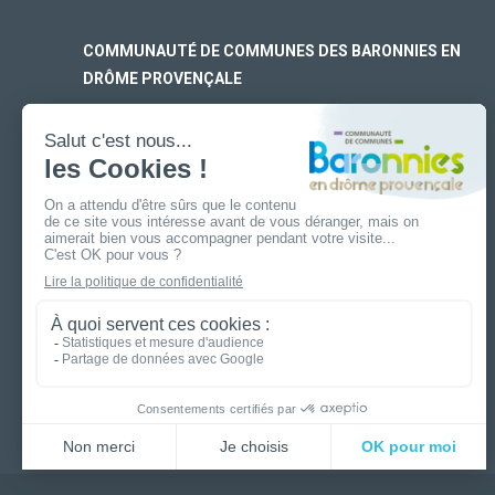
COMMUNAUTÉ DE COMMUNES DES BARONNIES EN
DRÔME PROVENÇALE
SIÈGE SOCIAL
170 rue Ferdinand Fert
Les Laurons – CS 30005
26110 Nyons
ANTENNE DE BUIS-LES-BARONNIES
19 boulevard Aristide Briand
26170 Buis-Les-Baronnies