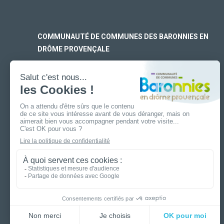
COMMUNAUTÉ DE COMMUNES DES BARONNIES EN
DRÔME PROVENÇALE
SIÈGE SOCIAL
170 rue Ferdinand Fert
Les Laurons – CS 30005
26110 Nyons
ANTENNE DE BUIS-LES-BARONNIES
19 boulevard Aristide Briand
26170 Buis-Les-Baronnies