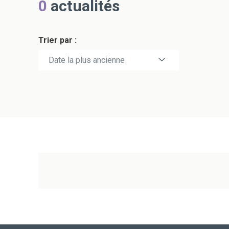
0
actualités
Trier par :
Date la plus récente
Date la plus ancienne