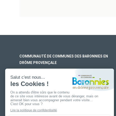
COMMUNAUTÉ DE COMMUNES DES BARONNIES EN
DRÔME PROVENÇALE
SIÈGE SOCIAL
170 rue Ferdinand Fert
Les Laurons – CS 30005
26110 Nyons
ANTENNE DE BUIS-LES-BARONNIES