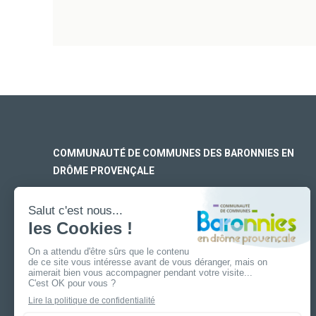
COMMUNAUTÉ DE COMMUNES DES BARONNIES EN
DRÔME PROVENÇALE
SIÈGE SOCIAL
170 rue Ferdinand Fert
Les Laurons – CS 30005
26110 Nyons
ANTENNE DE BUIS-LES-BARONNIES