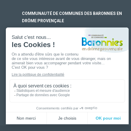
COMMUNAUTÉ DE COMMUNES DES BARONNIES EN
DRÔME PROVENÇALE
SIÈGE SOCIAL
170 rue Ferdinand Fert
Les Laurons – CS 30005
26110 Nyons
ANTENNE DE BUIS-LES-BARONNIES
19 boulevard Aristide Briand
26170 Buis-Les-Baronnies