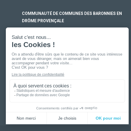
COMMUNAUTÉ DE COMMUNES DES BARONNIES EN
DRÔME PROVENÇALE
SIÈGE SOCIAL
170 rue Ferdinand Fert
Les Laurons – CS 30005
26110 Nyons
ANTENNE DE BUIS-LES-BARONNIES
19 boulevard Aristide Briand
26170 Buis-Les-Baronnies